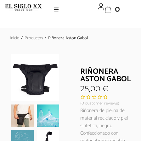
0
/
/
Inicio
Productos
Riñonera Aston Gabol
RIÑONERA
ASTON GABOL
25,00
€
(
0
customer reviews)
Riñonera de pierna de
material reciclado y piel
sintética, negro.
Confeccionado con
material impermeable.