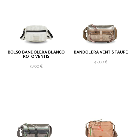
BOLSO BANDOLERA BLANCO
BANDOLERA VENTIS TAUPE
ROTO VENTIS
AÑADIR AL
42,00
€
CARRITO
38,00
€