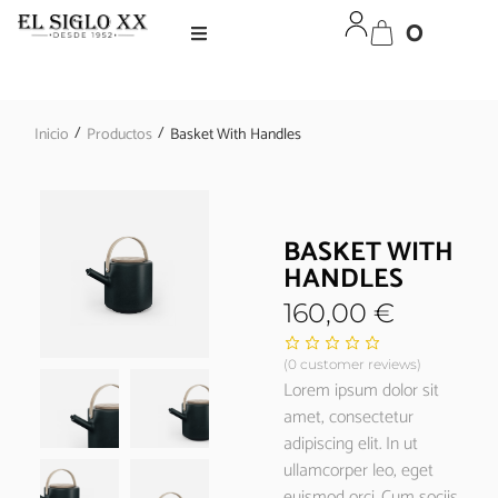
0
/
/
Inicio
Productos
Basket With Handles
BASKET WITH
HANDLES
160,00
€
(
0
customer reviews)
Lorem ipsum dolor sit
amet, consectetur
adipiscing elit. In ut
ullamcorper leo, eget
euismod orci. Cum sociis