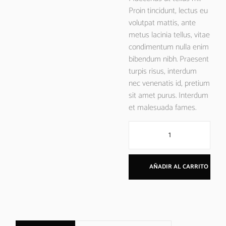
Proin tincidunt, lectus eu
volutpat mattis, ante
metus lacinia tellus, vitae
condimentum nulla enim
bibendum nibh. Praesent
turpis risus, interdum
nec venenatis id, pretium
sit amet purus. Interdum
et malesuada fames.
AÑADIR AL CARRITO