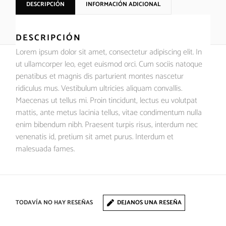
DESCRIPCIÓN
INFORMACIÓN ADICIONAL
DESCRIPCIÓN
Lorem ipsum dolor sit amet, consectetur adipiscing elit. In
ut ullamcorper leo, eget euismod orci. Cum sociis natoque
penatibus et magnis dis parturient montes nascetur
ridiculus mus. Vestibulum ultricies aliquam convallis.
Maecenas ut tellus mi. Proin tincidunt, lectus eu volutpat
mattis, ante metus lacinia tellus, vitae condimentum nulla
enim bibendum nibh. Praesent turpis risus, interdum nec
venenatis id, pretium sit amet purus. Interdum et
malesuada fames.
TODAVÍA NO HAY RESEÑAS
DEJANOS UNA RESEÑA