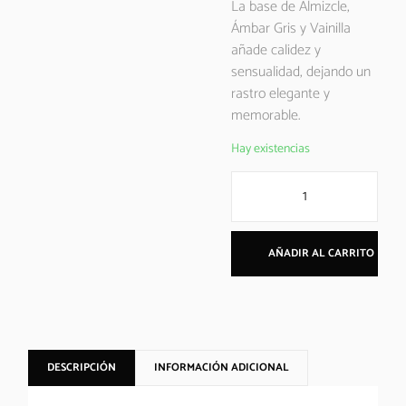
La base de Almizcle,
Ámbar Gris y Vainilla
añade calidez y
sensualidad, dejando un
rastro elegante y
memorable.
Hay existencias
AÑADIR AL CARRITO
DESCRIPCIÓN
INFORMACIÓN ADICIONAL