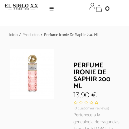
0
/
/
Inicio
Productos
Perfume Ironie De Saphir 200 Ml
PERFUME
IRONIE DE
SAPHIR 200
ML
13,90
€
(
0
customer reviews)
Pertenece a la
genealogía de fragancias
llamadas FLORAL. La