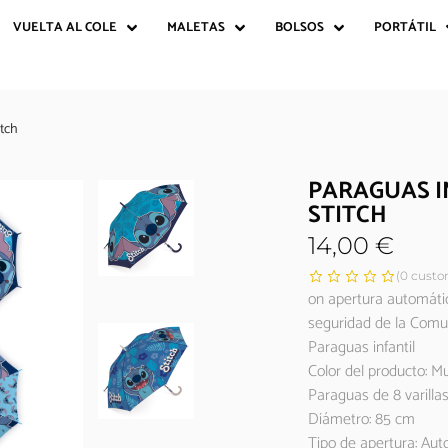
VUELTA AL COLE
MALETAS
BOLSOS
PORTÁTIL
itch
PARAGUAS I
STITCH
14,00
€
(
0
custom
on apertura automátic
seguridad de la Comun
Paraguas infantil
Color del producto: Mu
Paraguas de 8 varilla
Diámetro: 85 cm
Tipo de apertura: Aut