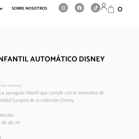
0
SOBRE NOSOTROS
NFANTIL AUTOMÁTICO DISNEY
er reviews)
a, paraguas infantil que cumple con la normativa de
idad Europea de la colección Disney.
lticolor
s de 48 cm
o