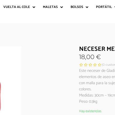
VUELTA AL COLE
MALETAS
BOLSOS
PORTÁTIL
NECESER ME
18,00
€
(
0
custom
Este neceser de Gladi
elementos de aseo en 
con malla para la suje
colores.
Medidas: 30cm – 19c
Peso: 0.3kg
Hay existencias