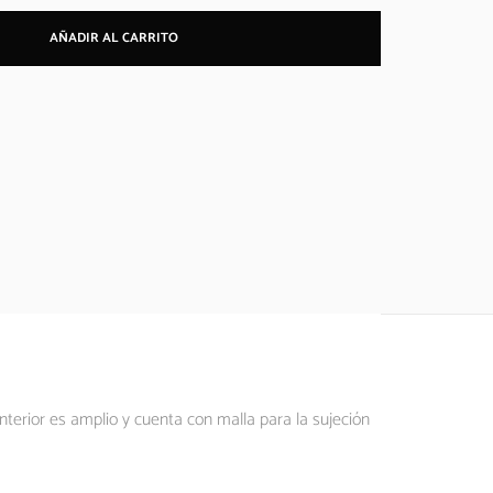
AÑADIR AL CARRITO
terior es amplio y cuenta con malla para la sujeción