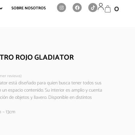
0
SOBRE NOSOTROS
TRO ROJO GLADIATOR
er reviews)
ator está diseñado para quien busca tener todos sus
un espacio contenido. Su interior es amplio y cuenta
ción de objetos y llavero. Disponible en distintos
m – 13cm