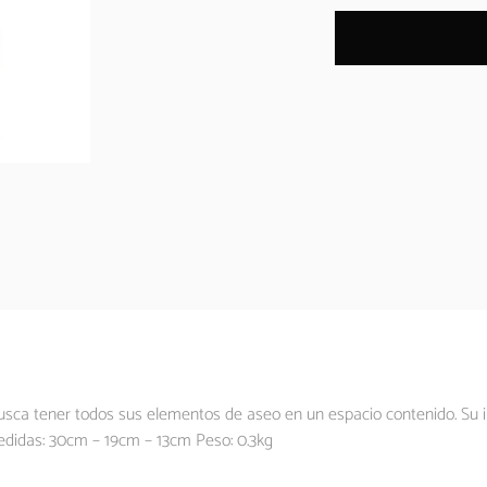
usca tener todos sus elementos de aseo en un espacio contenido. Su in
 Medidas: 30cm – 19cm – 13cm Peso: 0.3kg