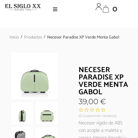
0
/
/
Inicio
Productos
Neceser Paradise XP Verde Menta Gabol
NECESER
PARADISE XP
VERDE MENTA
GABOL
39,00
€
(
0
customer reviews)
Neceser rígido de ABS
con acople a maleta y
correa. Interior forrado y