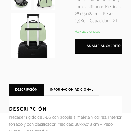
con clasificador. Medidas:
28x35x18 cm – Peso:
0,9Kg – Capacidad: 12 L.
Hay existencias
AÑADIR AL CARRITO
DESCRIPCIÓN
INFORMACIÓN ADICIONAL
DESCRIPCIÓN
Neceser rígido de ABS con acople a maleta y correa. Interior
forrado y con clasificador. Medidas: 28x35x18 cm – Peso: