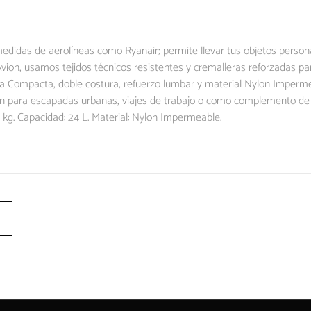
edidas de aerolíneas como Ryanair; permite llevar tus objetos person
vion, usamos tejidos técnicos resistentes y cremalleras reforzadas par
a Compacta, doble costura, refuerzo lumbar y material Nylon Impermea
vion para escapadas urbanas, viajes de trabajo o como complemento de 
 kg. Capacidad: 24 L. Material: Nylon Impermeable.