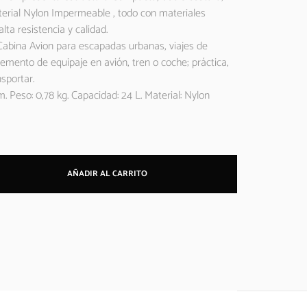
erial Nylon Impermeable , todo con materiales
lta resistencia y calidad.
Cabina Avion para escapadas urbanas, viajes de
mento de equipaje en avión, tren o coche; práctica,
sportar.
 Peso: 0,78 kg. Capacidad: 24 L. Material: Nylon
AÑADIR AL CARRITO