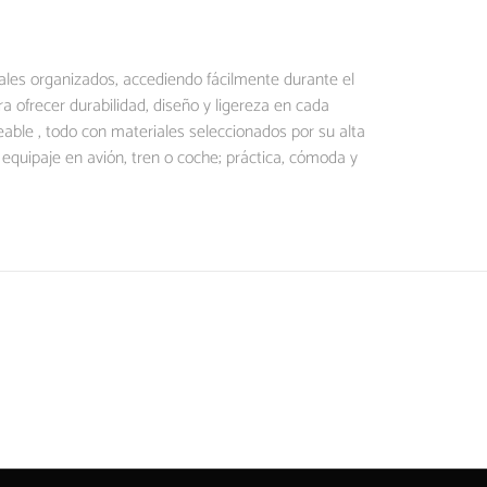
ales organizados, accediendo fácilmente durante el
a ofrecer durabilidad, diseño y ligereza en cada
ble , todo con materiales seleccionados por su alta
equipaje en avión, tren o coche; práctica, cómoda y