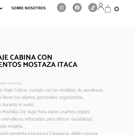
0
SOBRE NOSOTROS
AJE CABINA CON
ENTOS MOSTAZA ITACA
er reviews)
e Viaje Cabina, cumple con las medidas de aerolíneas
 llevar tus objetos personales organizados,
 durante el vuelo.
 Mochilas De Viaje Para Avion, usamos tejidos
 cremalleras reforzadas para ofrecer durabilidad,
cada modelo.
vion presenta estructura Compacta, doble costura,