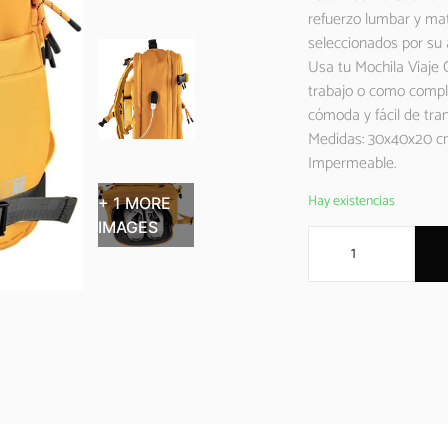
refuerzo lumbar y mat
seleccionados por su a
Usa tu Mochila Viaje 
trabajo o como comple
cómoda y fácil de tran
Medidas: 30x40x20 cm.
Impermeable.
Hay existencias
+ 1 MORE
IMAGES