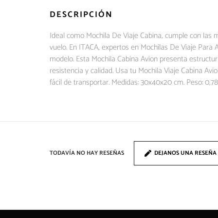
DESCRIPCIÓN
Ideal como Mochila De Viaje Cabina, cumple con las m
vuelo. En ITACA, expertos en Mochilas De Viaje Para A
modelo. Esta Mochila Cabina Avion presenta estructur
resistencia y calidad. Usa tu Mochila Viaje Cabina A
fácil de transportar. Medidas: 30x40x20 cm. Peso: 0,78
TODAVÍA NO HAY RESEÑAS
DEJANOS UNA RESEÑA