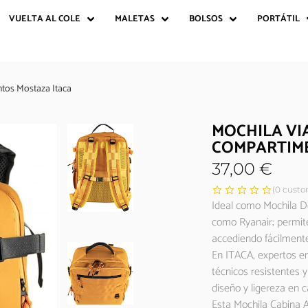
VUELTA AL COLE
MALETAS
BOLSOS
PORTÁTIL
tos Mostaza Itaca
MOCHILA VI
COMPARTIM
37,00
€
(
0
custom
Ideal como Mochila D
como Ryanair; permite
accediendo fácilmente
En ITACA, expertos en
técnicos resistentes y
diseño y ligereza en 
Esta Mochila Cabina A