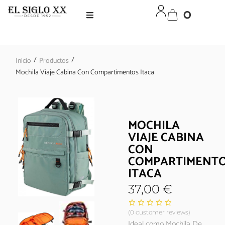
0
/
/
Inicio
Productos
Mochila Viaje Cabina Con Compartimentos Itaca
MOCHILA
VIAJE CABINA
CON
COMPARTIMENT
ITACA
37,00
€
(
0
customer reviews)
Ideal como Mochila De