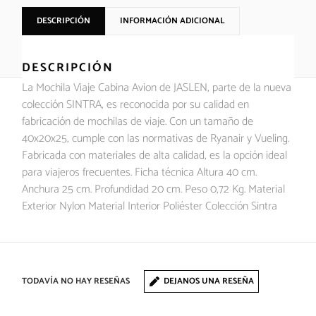
DESCRIPCIÓN
INFORMACIÓN ADICIONAL
DESCRIPCIÓN
La Mochila Viaje Cabina Avion de JASLEN, parte de la nueva
colección SINTRA, es reconocida por su calidad en
fabricación de mochilas de viaje. Con un tamaño de
40x20x25, cumple con las normativas de Ryanair y Vueling.
Fabricada con materiales de alta calidad, es la opción ideal
para viajeros frecuentes. Ficha técnica Altura 40 cm.
Anchura 25 cm. Profundidad 20 cm. Peso 0,72 Kg. Material
Exterior Nylon Material Interior Poliéster Colección Sintra
TODAVÍA NO HAY RESEÑAS
DEJANOS UNA RESEÑA