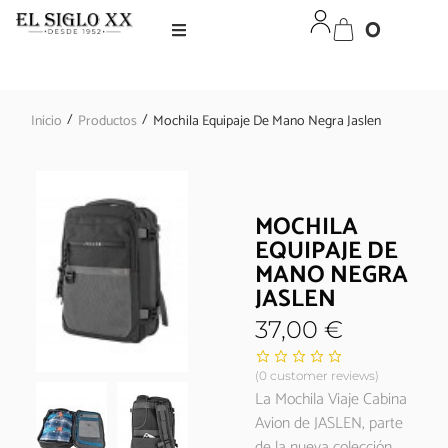
0
/
/
Inicio
Productos
Mochila Equipaje De Mano Negra Jaslen
MOCHILA
EQUIPAJE DE
MANO NEGRA
JASLEN
37,00
€
(
0
customer reviews)
La Mochila Viaje Cabina
Avion de JASLEN, parte
de la nueva colección