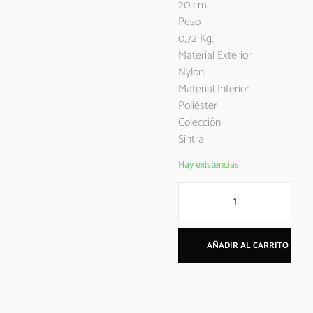
20 cm.
Peso
0,72 Kg.
Material Exterior
Nylon
Material Interior
Poliéster
Colección
Sintra
Hay existencias
AÑADIR AL CARRITO