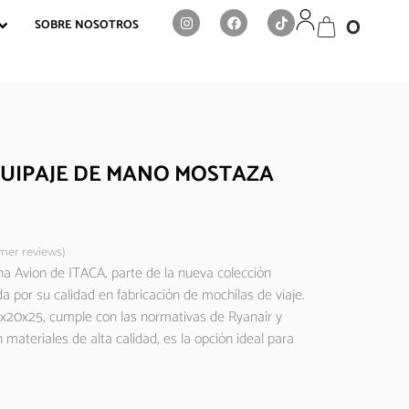
0
SOBRE NOSOTROS
UIPAJE DE MANO MOSTAZA
er reviews)
na Avion de ITACA, parte de la nueva colección
 por su calidad en fabricación de mochilas de viaje.
20x25, cumple con las normativas de Ryanair y
 materiales de alta calidad, es la opción ideal para