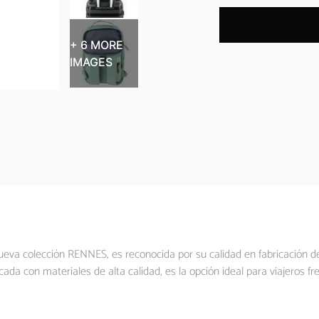
+ 6 MORE
IMAGES
nueva colección RENNES, es reconocida por su calidad en fabricación 
ada con materiales de alta calidad, es la opción ideal para viajeros fr