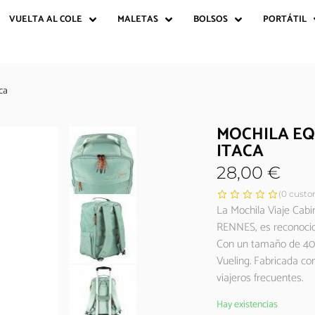
VUELTA AL COLE
MALETAS
BOLSOS
PORTÁTIL
ca
MOCHILA EQ
ITACA
28,00
€
(
0
custom
La Mochila Viaje Cabi
RENNES, es reconocida
Con un tamaño de 40x
Vueling. Fabricada con
viajeros frecuentes.
Hay existencias