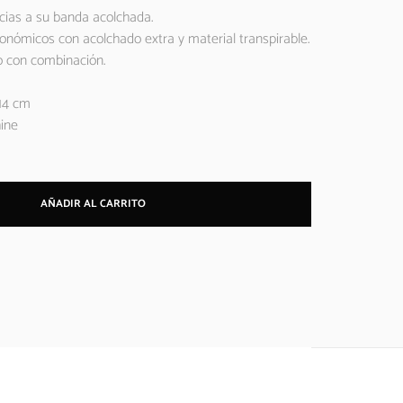
cias a su banda acolchada.
gonómicos con acolchado extra y material transpirable.
 con combinación.
14 cm
ine
AÑADIR AL CARRITO