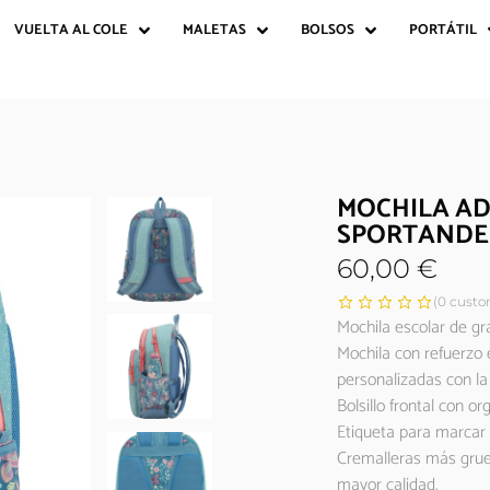
VUELTA AL COLE
MALETAS
BOLSOS
PORTÁTIL
MOCHILA A
SPORTAND
60,00
€
(
0
custom
Mochila escolar de gr
Mochila con refuerzo 
personalizadas con la 
Bolsillo frontal con or
Etiqueta para marcar 
Cremalleras más grues
mayor calidad.