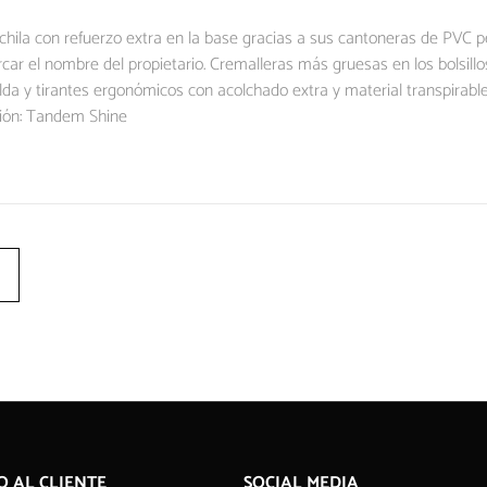
ila con refuerzo extra en la base gracias a sus cantoneras de PVC pers
rcar el nombre del propietario. Cremalleras más gruesas en los bolsill
lda y tirantes ergonómicos con acolchado extra y material transpirab
ción: Tandem Shine
O AL CLIENTE
SOCIAL MEDIA