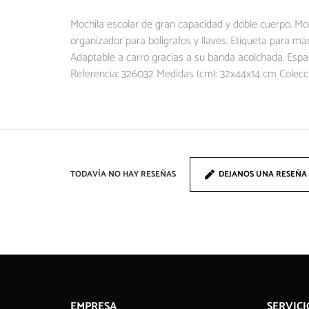
Mochila escolar de gran capacidad y doble cuerpo. Moch
organizador para bolígrafos y llaves. Etiqueta para ma
Adaptable a carro gracias a su banda acolchada. Espa
Referencia: 326032 Medidas (cm): 32x44x14 cm Colec
TODAVÍA NO HAY RESEÑAS
DEJANOS UNA RESEÑA
EMPRESA
SERVICI