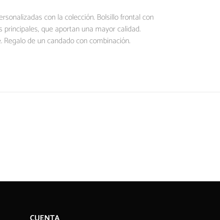
onalizadas con la colección. Bolsillo frontal con
os principales, que aportan una mayor calidad.
le. Regalo de un candado con combinación.
CUENTA