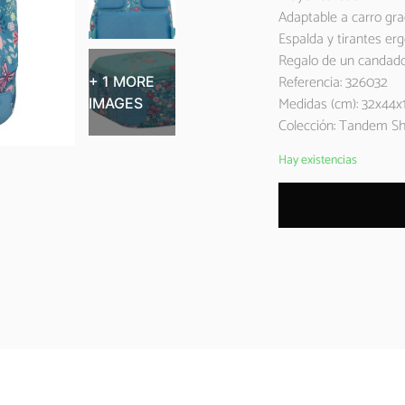
Adaptable a carro gra
Espalda y tirantes er
Regalo de un candado
Referencia: 326032
+ 1 MORE
Medidas (cm): 32x44x
IMAGES
Colección: Tandem Sh
Hay existencias