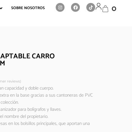
0
SOBRE NOSOTROS
DAPTABLE CARRO
EM
er reviews)
an capacidad y doble cuerpo.
extra en la base gracias a sus cantoneras de PVC
colección.
ganizador para bolígrafos y llaves.
el nombre del propietario.
as en los bolsillos principales, que aportan una