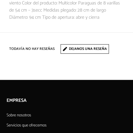
viento Color del producto: Multicolor Paraguas de 8 varillas
de 54 cm – 3secc Medidas plegado: 28 cm de largo
Diámetro: 94 cm Tipo de apertura: abre y cierra
TODAVÍA NO HAY RESEÑAS
DEJANOS UNA RESEÑA
EMPRESA
Sobre nosotros
Servicios que ofrecemos