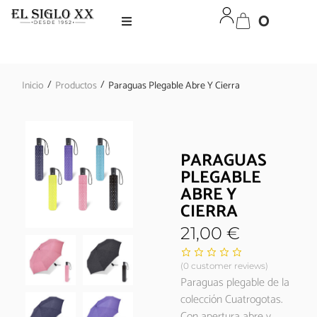
0
/
/
Inicio
Productos
Paraguas Plegable Abre Y Cierra
PARAGUAS
PLEGABLE
ABRE Y
CIERRA
21,00
€
(
0
customer reviews)
Paraguas plegable de la
colección Cuatrogotas.
Con apertura abre y