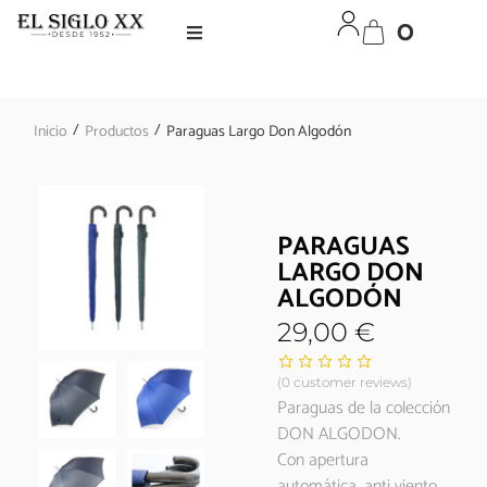
0
/
/
Inicio
Productos
Paraguas Largo Don Algodón
PARAGUAS
LARGO DON
ALGODÓN
29,00
€
(
0
customer reviews)
Paraguas de la colección
DON ALGODON.
Con apertura
automática, anti viento,