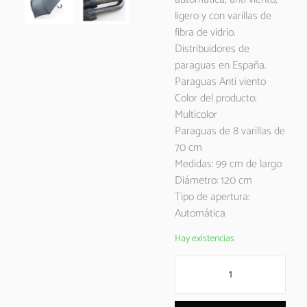
ligero y con varillas de
fibra de vidrio.
Distribuidores de
paraguas en España.
Paraguas Anti viento
Color del producto:
Multicolor
Paraguas de 8 varillas de
70 cm
Medidas: 99 cm de largo
Diámetro: 120 cm
Tipo de apertura:
Automática
Hay existencias