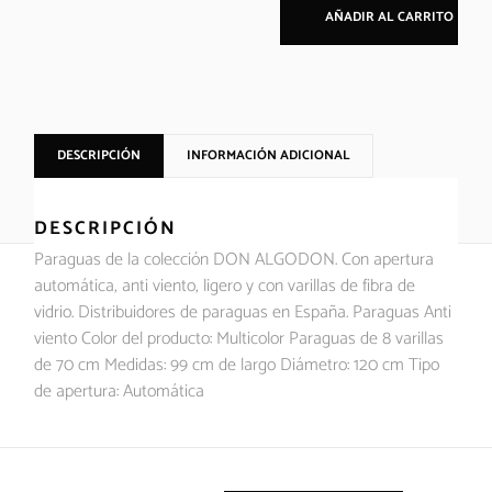
AÑADIR AL CARRITO
DESCRIPCIÓN
INFORMACIÓN ADICIONAL
DESCRIPCIÓN
Paraguas de la colección DON ALGODON. Con apertura
automática, anti viento, ligero y con varillas de fibra de
vidrio. Distribuidores de paraguas en España. Paraguas Anti
viento Color del producto: Multicolor Paraguas de 8 varillas
de 70 cm Medidas: 99 cm de largo Diámetro: 120 cm Tipo
de apertura: Automática