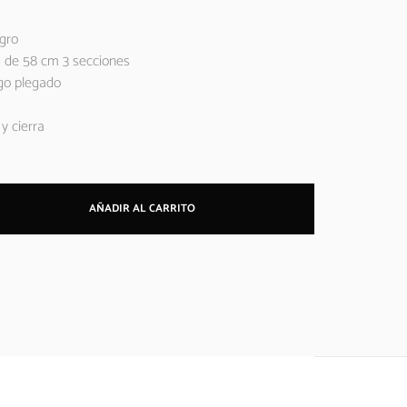
egro
s de 58 cm 3 secciones
rgo plegado
y cierra
AÑADIR AL CARRITO