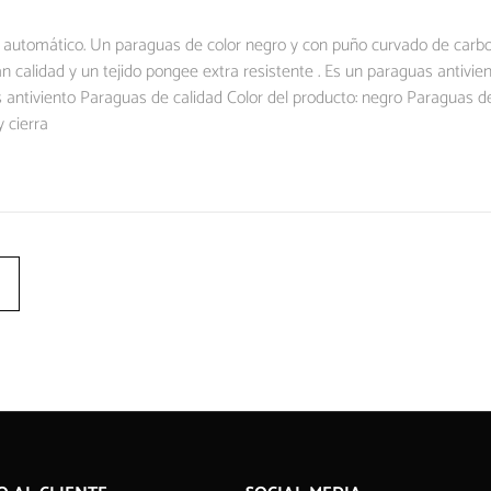
a automático. Un paraguas de color negro y con puño curvado de carb
alidad y un tejido pongee extra resistente . Es un paraguas antiviento 
ntiviento Paraguas de calidad Color del producto: negro Paraguas de 
 cierra