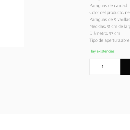
Paraguas de calidad
Color del producto: n
Paraguas de 9 varilla
Medidas: 31 cm de la
Diámetro: 97 cm
Tipo de apertura:abre 
Hay existencias