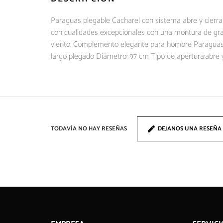
Paraguas plegable Cacharel con sistema abre y cierr
con cualidades excepcionales con una montura de gran c
viento. Complemento elegante para hombre Paraguas a
largo plegado Diámetro: 97 cm Tipo de apertura:abre y
TODAVÍA NO HAY RESEÑAS
DEJANOS UNA RESEÑA