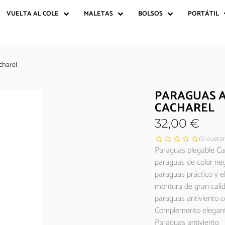
VUELTA AL COLE
MALETAS
BOLSOS
PORTÁTIL
charel
PARAGUAS A
CACHAREL
32,00
€
(
0
custom
Paraguas plegable Ca
paraguas de color ne
paraguas práctico y 
montura de gran calid
paraguas antiviento co
Complemento elegan
Paraguas antiviento