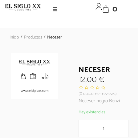
0
/
/
Inicio
Productos
Neceser
NECESER
12,00
€
(
0
customer reviews)
Neceser negro Benzi
Hay existencias