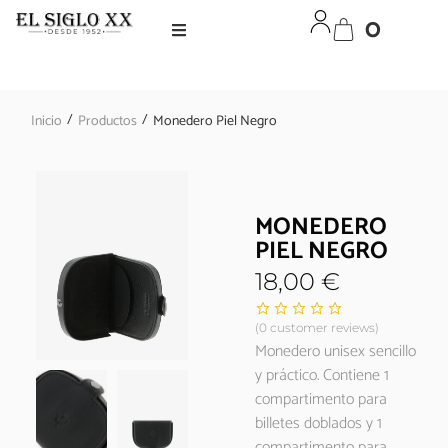
0
/
/
Inicio
Productos
Monedero Piel Negro
MONEDERO
PIEL NEGRO
18,00
€
(
0
customer reviews)
Monedero unisex sencillo
y práctico. Contiene 1
compartimento para
billetes doblados y 1
compartimento para