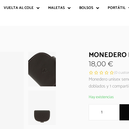
VUELTA AL COLE
MALETAS
BOLSOS
PORTÁTIL
MONEDERO 
18,00
€
(
0
custom
Monedero unisex senci
doblados y 1 comparti
Hay existencias