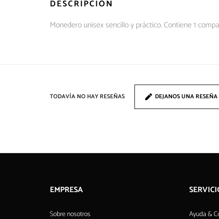
DESCRIPCIÓN
Monedero unisex sencillo y práctico. Contiene 1 compa
TODAVÍA NO HAY RESEÑAS
DEJANOS UNA RESEÑA
EMPRESA
SERVICI
Sobre nosotros
Ayuda & C