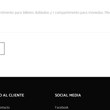
rtimento para billetes doblados y 1 compartimento para monedas. Medid
O AL CLIENTE
SOCIAL MEDIA
ontacto
Facebook