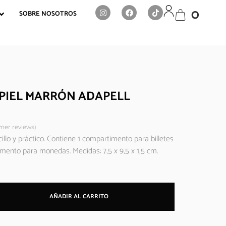
0
SOBRE NOSOTROS
PIEL MARRÓN ADAPELL
er reviews)
llo y práctico. Contiene 1 compartimento para billetes
mento para monedas. Medidas: 7,5 x 9,5 x 1,5 cm.
AÑADIR AL CARRITO