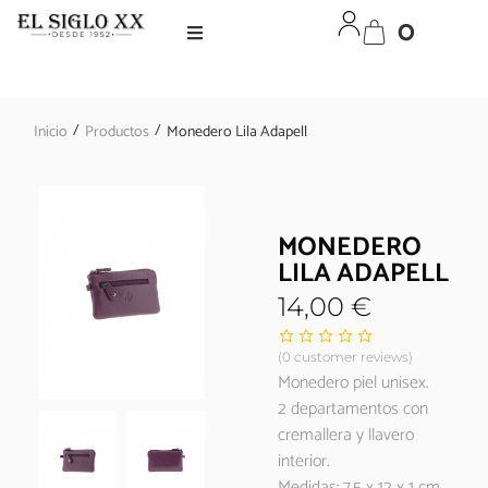
0
/
/
Inicio
Productos
Monedero Lila Adapell
MONEDERO
LILA ADAPELL
14,00
€
(
0
customer reviews)
Monedero piel unisex.
2 departamentos con
cremallera y llavero
interior.
Medidas: 7.5 x 12 x 1 cm.