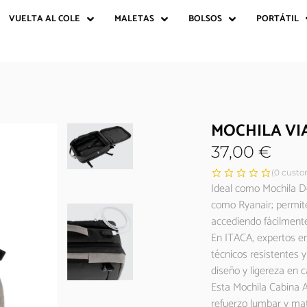
VUELTA AL COLE
MALETAS
BOLSOS
PORTÁTIL
MOCHILA VI
37,00
€
(
0
custom
Ideal como Mochila D
como Ryanair; permite
accediendo fácilmente
En ITACA, expertos en
técnicos resistentes y
diseño y ligereza en 
Esta Mochila Cabina A
refuerzo lumbar y mat