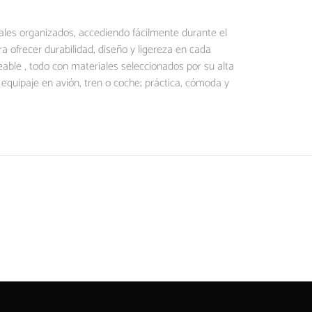
ales organizados, accediendo fácilmente durante el
a ofrecer durabilidad, diseño y ligereza en cada
ble , todo con materiales seleccionados por su alta
equipaje en avión, tren o coche; práctica, cómoda y