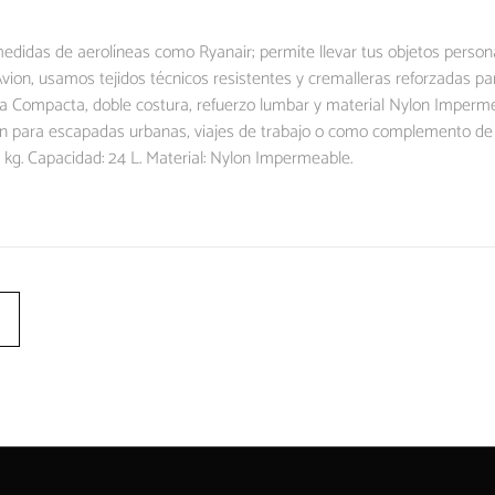
edidas de aerolíneas como Ryanair; permite llevar tus objetos person
vion, usamos tejidos técnicos resistentes y cremalleras reforzadas par
a Compacta, doble costura, refuerzo lumbar y material Nylon Impermea
vion para escapadas urbanas, viajes de trabajo o como complemento de 
 kg. Capacidad: 24 L. Material: Nylon Impermeable.