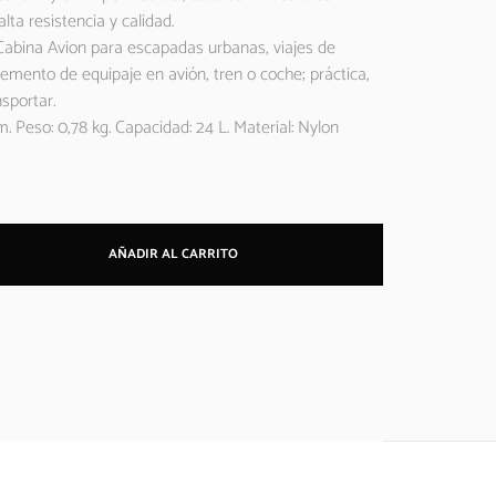
lta resistencia y calidad.
Cabina Avion para escapadas urbanas, viajes de
mento de equipaje en avión, tren o coche; práctica,
sportar.
 Peso: 0,78 kg. Capacidad: 24 L. Material: Nylon
AÑADIR AL CARRITO