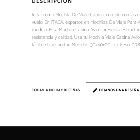
DESCRIPCIÓN
Ideal como Mochila De Viaje Cabina, cumple con las m
vuelo. En ITACA, expertos en Mochilas De Viaje Para A
modelo. Esta Mochila Cabina Avion presenta estructur
resistencia y calidad. Usa tu Mochila Viaje Cabina A
fácil de transportar. Medidas: 30x40x20 cm. Peso: 0,78
TODAVÍA NO HAY RESEÑAS
DEJANOS UNA RESEÑA