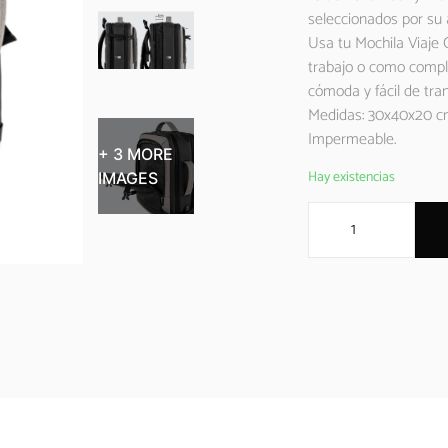
seleccionados por su a
Usa tu Mochila Viaje 
trabajo o como comple
cómoda y fácil de tran
Medidas: 30x40x20 cm.
Impermeable.
+ 3 MORE
Hay existencias
IMAGES