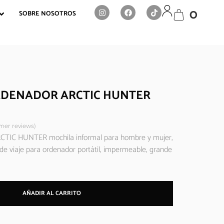
0
SOBRE NOSOTROS
RDENADOR ARCTIC HUNTER
er reviews)
RCTIC HUNTER mochila informal para hombre y mujer,
 de viaje para ordenador portátil, impermeable, grande
AÑADIR AL CARRITO