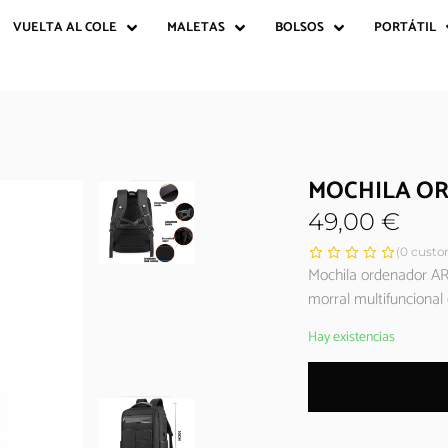
VUELTA AL COLE
MALETAS
BOLSOS
PORTÁTIL
MOCHILA O
49,00
€
(
0
custom
Mochila ordenador A
morral multifuncional
Hay existencias