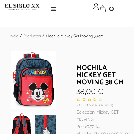
0
/
/
Inicio
Productos
Mochila Mickey Get Moving 38 cm
MOCHILA
MICKEY GET
MOVING 38 CM
38,00
€
(
0
customer reviews)
Colección: Mickey GET
MOVING
Peso:0.52 kg
Medidas:38,00X12,00X30,00