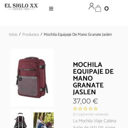
0
/
/
Inicio
Productos
Mochila Equipaje De Mano Granate Jaslen
MOCHILA
EQUIPAJE DE
MANO
GRANATE
JASLEN
37,00
€
(
0
customer reviews)
La Mochila Viaje Cabina
Avión de JASLEN, parte