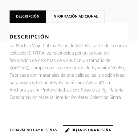
DESCRIPCIÓN
INFORMACIÓN ADICIONAL
DESCRIPCIÓN
La Mochila Viaje Cabina Avión de JASLEN, parte de la nueva
colección SINTRA, es reconocida por su calidad en
fabricación de mochilas de viaje. Con un tamaño de
40x20x25, cumple con las normativas de Ryanair y Vueling.
Fabricada con materiales de alta calidad, es la opción ideal
para viajeros frecuentes. Ficha técnica Altura 40 cm.
Anchura 25 cm. Profundidad 20 cm. Peso 0,72 Kg. Material
Exterior Nylon Material Interior Poliéster Colección Sintra
TODAVÍA NO HAY RESEÑAS
DEJANOS UNA RESEÑA