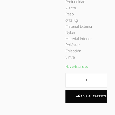
Profundidad
20 cm.
Peso
0,72 Kg.
Material Exterior
Nylon
Material Interior
Poliéster
Colección
Sintra
Hay existencias
AÑADIR AL CARRITO