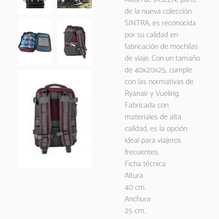
de la nueva colección
SINTRA, es reconocida
por su calidad en
fabricación de mochilas
de viaje. Con un tamaño
de 40x20x25, cumple
con las normativas de
Ryanair y Vueling.
Fabricada con
materiales de alta
calidad, es la opción
ideal para viajeros
frecuentes.
Ficha técnica
Altura
40 cm.
Anchura
25 cm.