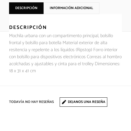
DESCRIPCIÓN
INFORMACIÓN ADICIONAL
DESCRIPCIÓN
Mochila urbana con un compartimento principal, bolsillo
frontal y bolsillo para botella Material exterior de alta
resitencia y repelente a los líquidos (Ripstop) Forro interior
con bolsillo para dispositivos electrónicos Correas al hombro
acolchadas y ajustables y cinta para el trolley Dimensiones:
18 x 31 x 41 cm
TODAVÍA NO HAY RESEÑAS
DEJANOS UNA RESEÑA