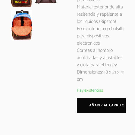
Material exterior de alta
resitencia y repelente a
los líquidos (Ripstop)
Forro interior con bolsillo
para dispositivos
electrónicos
Correas al hombro
acolchadas y ajustables
y cinta para el trolley
Dimensiones: 18 x 31 x 41
cm
Hay existencias
AÑADIR AL CARRITO