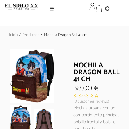
0
/
/
Inicio
Productos
Mochila Dragon Ball 41 cm
MOCHILA
DRAGON BALL
41 CM
38,00
€
(
0
customer reviews)
Mochila urbana con un
compartimento principal,
bolsillo frontal y bolsillo
para botella