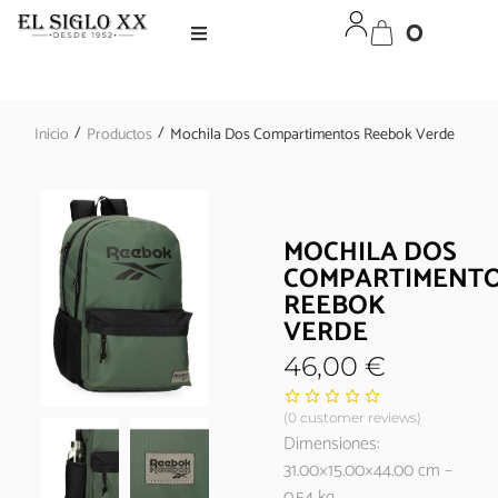
0
/
/
Inicio
Productos
Mochila Dos Compartimentos Reebok Verde
MOCHILA DOS
COMPARTIMENT
REEBOK
VERDE
46,00
€
(
0
customer reviews)
Dimensiones:
31.00×15.00×44.00 cm –
0.54 kg