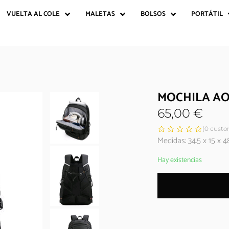
VUELTA AL COLE
MALETAS
BOLSOS
PORTÁTIL
MOCHILA A
65,00
€
(
0
custom
Medidas: 34.5 x 15 x 4
Hay existencias