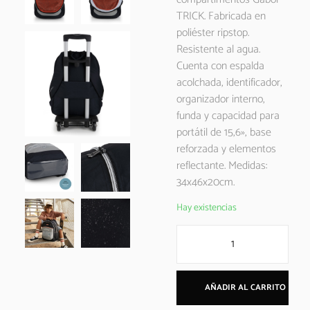
TRICK. Fabricada en
poliéster ripstop.
Resistente al agua.
Cuenta con espalda
acolchada, identificador,
organizador interno,
funda y capacidad para
portátil de 15,6», base
reforzada y elementos
reflectante. Medidas:
34x46x20cm.
Hay existencias
AÑADIR AL CARRITO