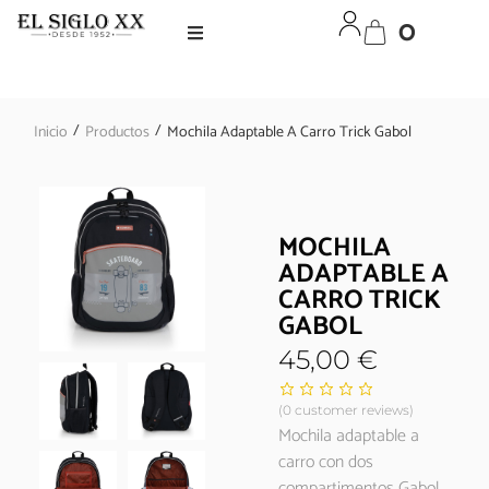
0
/
/
Inicio
Productos
Mochila Adaptable A Carro Trick Gabol
MOCHILA
ADAPTABLE A
CARRO TRICK
GABOL
45,00
€
(
0
customer reviews)
Mochila adaptable a
carro con dos
compartimentos Gabol