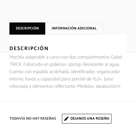
DESCRIPCIÓN
INFORMACIÓN ADICIONAL
DESCRIPCIÓN
Mochila adaptable a carro con dos compartimentos Gabol
TRICK. Fabricada en poliéster ripstop. Resistente al agua.
Cuenta con espalda acolchada, identificador, organizador
interno, funda y capacidad para portátil de 15,6», base
reforzada y elementos reflectante. Medidas: 34x46x20cm.
TODAVÍA NO HAY RESEÑAS
DEJANOS UNA RESEÑA