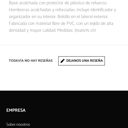
Base acolchada con protector de plástico de refuerzo.
Hombreras acolchadas y reforzadas. Incluye identificador y
organizador en su interior. Bolsillo en el lateral exterior.
Fabricada con material libre de PVC, con un tejido de alta
densidad y mayor calidad. Medidas: 31x41x15 cm
TODAVÍA NO HAY RESEÑAS
DEJANOS UNA RESEÑA
EMPRESA
Sobre nosotros