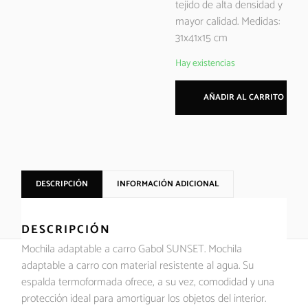
tejido de alta densidad y
mayor calidad. Medidas:
31x41x15 cm
Hay existencias
AÑADIR AL CARRITO
DESCRIPCIÓN
INFORMACIÓN ADICIONAL
DESCRIPCIÓN
Mochila adaptable a carro Gabol SUNSET. Mochila
adaptable a carro con material resistente al agua. Su
espalda termoformada ofrece, a su vez, comodidad y una
protección ideal para amortiguar los objetos del interior.