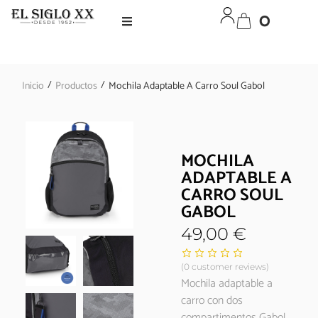
0
/
/
Inicio
Productos
Mochila Adaptable A Carro Soul Gabol
MOCHILA
ADAPTABLE A
CARRO SOUL
GABOL
49,00
€
(
0
customer reviews)
Mochila adaptable a
carro con dos
compartimentos Gabol