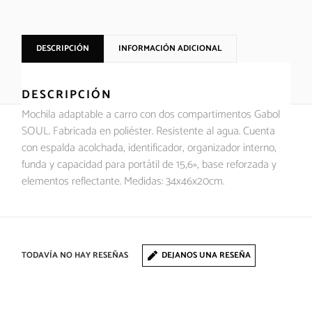
DESCRIPCIÓN
INFORMACIÓN ADICIONAL
DESCRIPCIÓN
Mochila adaptable a carro con dos compartimentos Gabol
SOUL. Fabricada en poliéster. Resistente al agua. Cuenta
con espalda acolchada, identificador, organizador interno,
funda y capacidad para portátil de 15,6», base reforzada y
elementos reflectante. Medidas: 34x46x20cm.
TODAVÍA NO HAY RESEÑAS
DEJANOS UNA RESEÑA