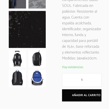
SOUL. Fabricada en
poliéster. Resistente al
agua. Cuenta con
espalda acolchada,
identificador, organizador
interno, funda y
capacidad para portátil
de 15,6», base reforzada
y elementos reflectante.
Medidas: 34x46x20cm.
Hay existencias
AÑADIR AL CARRITO