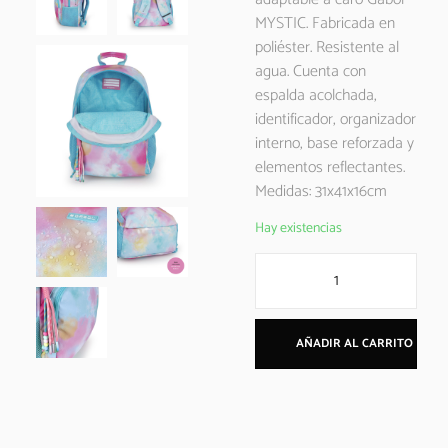
MYSTIC. Fabricada en
poliéster. Resistente al
agua. Cuenta con
espalda acolchada,
identificador, organizador
interno, base reforzada y
elementos reflectantes.
Medidas: 31x41x16cm
Hay existencias
AÑADIR AL CARRITO