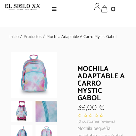
0
/
/
Inicio
Productos
Mochila Adaptable A Carro Mystic Gabol
MOCHILA
ADAPTABLE A
CARRO
MYSTIC
GABOL
39,00
€
(
0
customer reviews)
Mochila pequeña
adaptable a caro Gabol