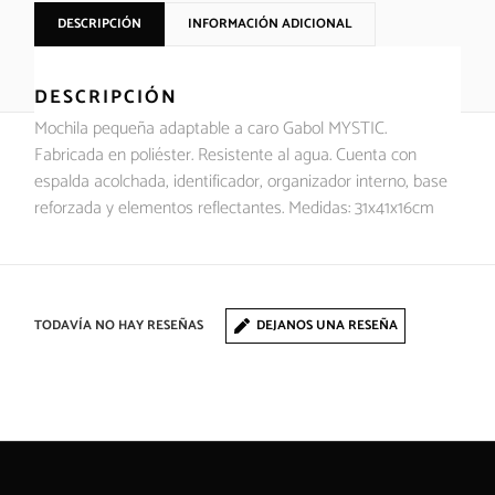
DESCRIPCIÓN
INFORMACIÓN ADICIONAL
DESCRIPCIÓN
Mochila pequeña adaptable a caro Gabol MYSTIC.
Fabricada en poliéster. Resistente al agua. Cuenta con
espalda acolchada, identificador, organizador interno, base
reforzada y elementos reflectantes. Medidas: 31x41x16cm
TODAVÍA NO HAY RESEÑAS
DEJANOS UNA RESEÑA