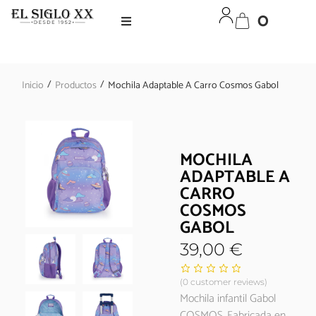
0
/
/
Inicio
Productos
Mochila Adaptable A Carro Cosmos Gabol
MOCHILA
ADAPTABLE A
CARRO
COSMOS
GABOL
39,00
€
(
0
customer reviews)
Mochila infantil Gabol
COSMOS. Fabricada en