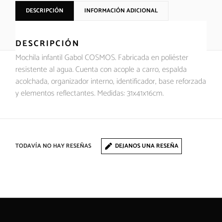
DESCRIPCIÓN
INFORMACIÓN ADICIONAL
DESCRIPCIÓN
Mochila infantil Gabol COSMOS. Fabricada en poliéster
resistente al agua. Cuenta con acople a carro, espalda
acolchada, organizador interno, identificador, base reforzada
y elementos reflectantes. Medidas: 31x41x16cm.
TODAVÍA NO HAY RESEÑAS
DEJANOS UNA RESEÑA