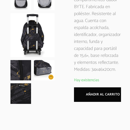
BYTE. Fabricada en
poliéster. Resistente al
agua. Cuenta con
espalda acolchada,
identificador, organizador
interno, funda y
capacidad para portátil
de 15,6», base reforzada
y elementos reflectante.
Medidas: 34x46x20cm.
Hay existencias
AÑADIR AL CARRITO