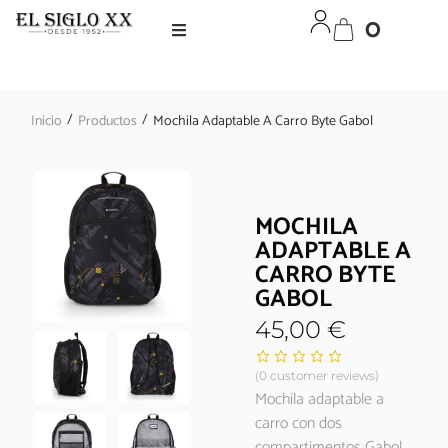
0
/
/
Inicio
Productos
Mochila Adaptable A Carro Byte Gabol
MOCHILA
ADAPTABLE A
CARRO BYTE
GABOL
45,00
€
(
0
customer reviews)
Mochila adaptable a
carro con dos
compartimentos Gabol