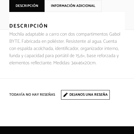
DESCRIPCIÓN
INFORMACIÓN ADICIONAL
DESCRIPCIÓN
Mochila adaptable a carro con dos compartimentos Gabol
BYTE. Fabricada en poliéster. Resistente al agua. Cuenta
con espalda acolchada, identificador, organizador interno,
funda y capacidad para portátil de 15,6», base reforzada y
elementos reflectante. Medidas: 34x46x20cm.
TODAVÍA NO HAY RESEÑAS
DEJANOS UNA RESEÑA