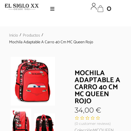
0
/
/
Inicio
Productos
Mochila Adaptable A Carro 40 Cm MC Queen Rojo
MOCHILA
ADAPTABLE A
CARRO 40 CM
MC QUEEN
ROJO
34,00
€
(
0
customer reviews)
Colección:MCQUEEN