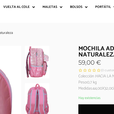
VUELTA AL COLE
MALETAS
BOLSOS
PORTÁTIL
aturaleza
MOCHILA AD
NATURALEZ
59,00
€
(
0
custom
Colección :HACIA L
Peso:0,7 kg
Medidas:44,00X32,00
Hay existencias