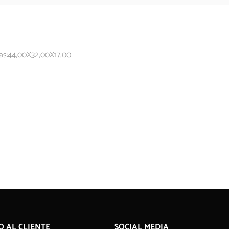
as:44,00X32,00X17,00
O AL CLIENTE
SOCIAL MEDIA