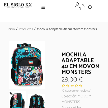
0
/
/
Inicio
Productos
Mochila Adaptable 40 cm Movom Monsters
MOCHILA
ADAPTABLE
40 CM MOVOM
MONSTERS
29,00
€
(
0
customer reviews)
Colección: MOVOM
MONSTERS
Peso:0.46 kg