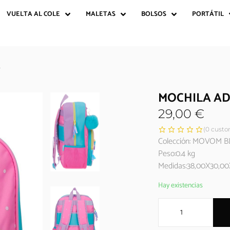
VUELTA AL COLE
MALETAS
BOLSOS
PORTÁTIL
k
MOCHILA AD
29,00
€
(
0
custom
Colección: MOVOM 
Peso:0.4 kg
Medidas:38,00X30,00
Hay existencias