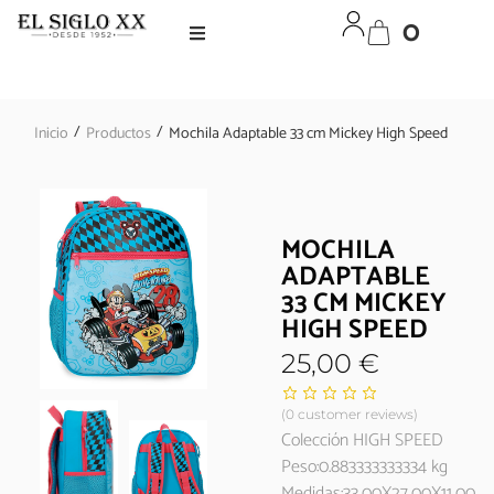
0
/
/
Inicio
Productos
Mochila Adaptable 33 cm Mickey High Speed
MOCHILA
ADAPTABLE
33 CM MICKEY
HIGH SPEED
25,00
€
(
0
customer reviews)
Colección HIGH SPEED
Peso:0.883333333334 kg
Medidas:33,00X27,00X11,00