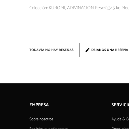
Colección: KUROMI, ADIVINACIÓN Peso:0,345 kg Med
TODAVÍA NO HAY RESEÑAS
DEJANOS UNA RESEÑA
EMPRESA
SERVICI
Sobre nosotros
Ayuda & C