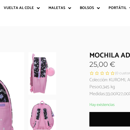
VUELTA AL COLE
MALETAS
BOLSOS
PORTÁTIL
MOCHILA AD
25,00
€
(
0
custom
Colección: KUROMI,
Peso:0,345 kg
Medidas:33,00X27,00
Hay existencias