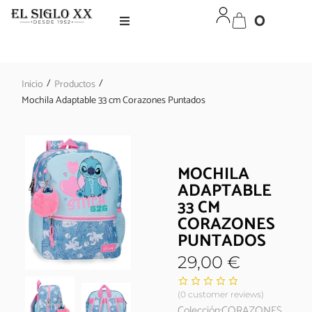
0
/
/
Inicio
Productos
Mochila Adaptable 33 cm Corazones Puntados
MOCHILA
ADAPTABLE
33 CM
CORAZONES
PUNTADOS
29,00
€
(
0
customer reviews)
Colección:CORAZONES