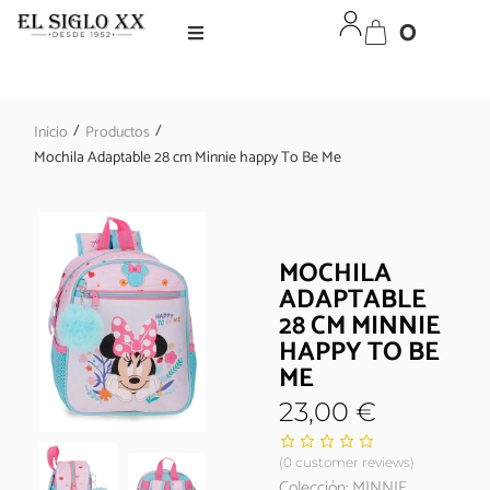
0
/
/
Inicio
Productos
Mochila Adaptable 28 cm Minnie happy To Be Me
MOCHILA
ADAPTABLE
28 CM MINNIE
HAPPY TO BE
ME
23,00
€
(
0
customer reviews)
Colección: MINNIE