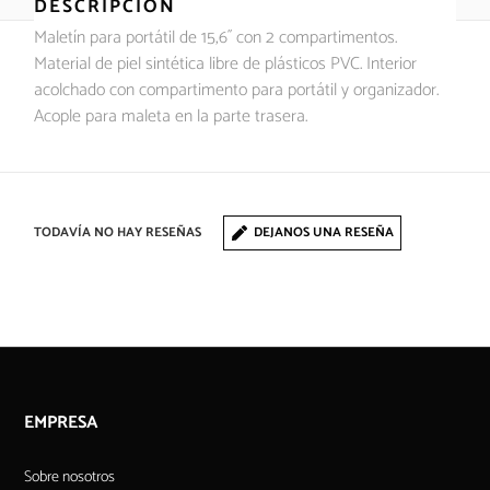
DESCRIPCIÓN
Maletín para portátil de 15,6´´ con 2 compartimentos.
Material de piel sintética libre de plásticos PVC. Interior
acolchado con compartimento para portátil y organizador.
Acople para maleta en la parte trasera.
TODAVÍA NO HAY RESEÑAS
DEJANOS UNA RESEÑA
EMPRESA
Sobre nosotros