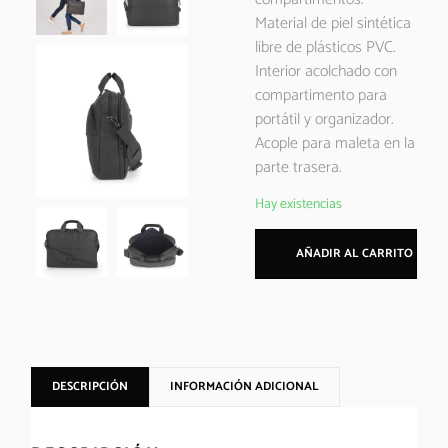
Material de piel sintética
libre de plásticos PVC.
Interior acolchado con
compartimento para
portátil y organizador.
Acople para maleta en la
parte trasera.
Hay existencias
AÑADIR AL CARRITO
DESCRIPCIÓN
INFORMACIÓN ADICIONAL