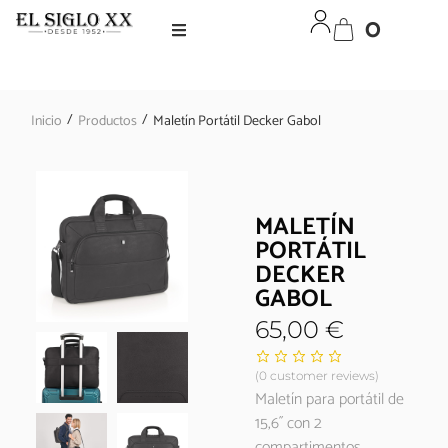
0
/
/
Inicio
Productos
Maletín Portátil Decker Gabol
MALETÍN
PORTÁTIL
DECKER
GABOL
65,00
€
(
0
customer reviews)
Maletín para portátil de
15,6´´ con 2
compartimentos.