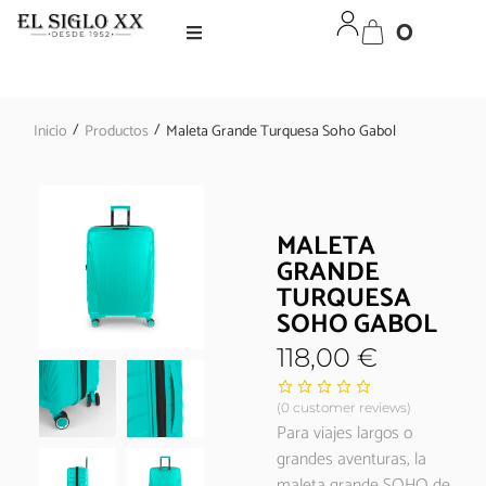
0
/
/
Inicio
Productos
Maleta Grande Turquesa Soho Gabol
MALETA
GRANDE
TURQUESA
SOHO GABOL
118,00
€
(
0
customer reviews)
Para viajes largos o
grandes aventuras, la
maleta grande SOHO de