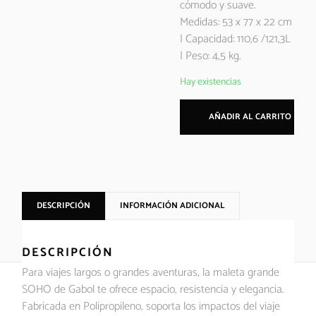
cómodo y suave.
Medidas: 53 x 77 x 22 cm
| Capacidad: 110,6 /121,3L
| Peso: 4,5 kg.
Hay existencias
AÑADIR AL CARRITO
DESCRIPCIÓN
INFORMACIÓN ADICIONAL
DESCRIPCIÓN
Para viajes largos o grandes aventuras, la maleta grande
SOHO de Gabol te ofrece espacio, resistencia y elegancia.
Fabricada en Polipropileno, soporta los impactos del viaje