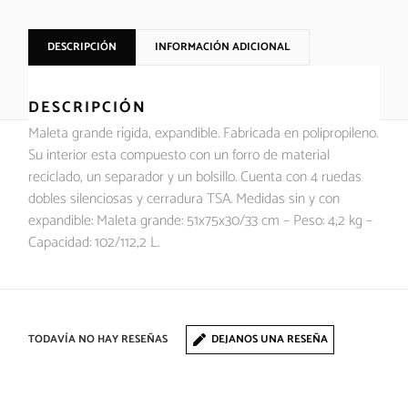
DESCRIPCIÓN
INFORMACIÓN ADICIONAL
DESCRIPCIÓN
Maleta grande rígida, expandible. Fabricada en polipropileno.
Su interior esta compuesto con un forro de material
reciclado, un separador y un bolsillo. Cuenta con 4 ruedas
dobles silenciosas y cerradura TSA. Medidas sin y con
expandible: Maleta grande: 51x75x30/33 cm – Peso: 4,2 kg –
Capacidad: 102/112,2 L.
TODAVÍA NO HAY RESEÑAS
DEJANOS UNA RESEÑA