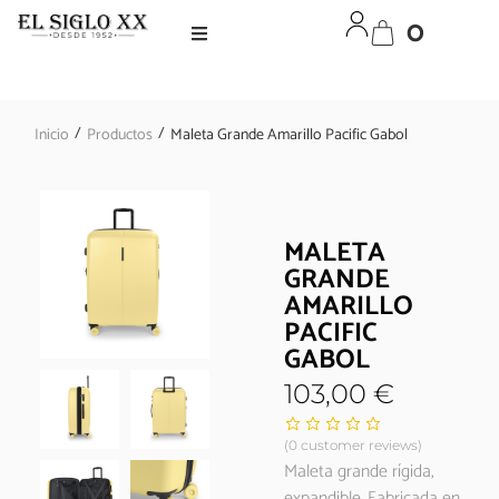
0
/
/
Inicio
Productos
Maleta Grande Amarillo Pacific Gabol
MALETA
GRANDE
AMARILLO
PACIFIC
GABOL
103,00
€
(
0
customer reviews)
Maleta grande rígida,
expandible. Fabricada en