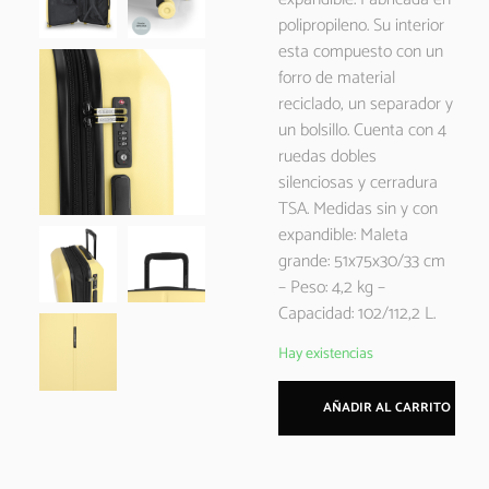
polipropileno. Su interior
esta compuesto con un
forro de material
reciclado, un separador y
un bolsillo. Cuenta con 4
ruedas dobles
silenciosas y cerradura
TSA. Medidas sin y con
expandible: Maleta
grande: 51x75x30/33 cm
– Peso: 4,2 kg –
Capacidad: 102/112,2 L.
Hay existencias
AÑADIR AL CARRITO