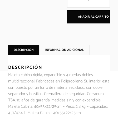
AÑADIR AL CARRITO
DESCRIPCIÓN
INFORMACIÓN ADICIONAL
DESCRIPCIÓN
Maleta cabina rígida, expandible y 4 ruedas dobles
multidireccional. Fabricadas en Polipropileno. Su interior esta
compuesto por un forro de material reciclado, con doble
separador y bolsillos. Cremallera de seguridad. Cerradura
TSA. 10 años de garantía. Medidas sin y con expandible:
Maleta Cabina: 40x55x22/25cm – Peso: 2,8 kg – Capacidad:
41,7/47,4 L. Maleta Cabina: 40x55x22/25cm