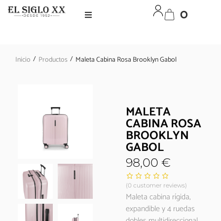
0
/
/
Inicio
Productos
Maleta Cabina Rosa Brooklyn Gabol
MALETA
CABINA ROSA
BROOKLYN
GABOL
98,00
€
(
0
customer reviews)
Maleta cabina rígida,
expandible y 4 ruedas
dobles multidireccional.