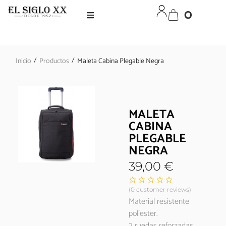
0
/
/
Inicio
Productos
Maleta Cabina Plegable Negra
MALETA
CABINA
PLEGABLE
NEGRA
39,00
€
(
0
customer reviews)
Material resistente
poliester.
2 ruedas reforzadas