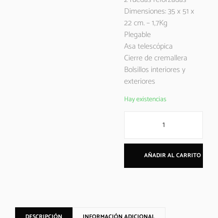
Dimensiones: 35 x 51 x
22 cm. – 1,7Kg
Plegable
Asa telescópica
Cierre de cremallera
Bolsillos interiores y
exteriores
Hay existencias
AÑADIR AL CARRITO
DESCRIPCIÓN
INFORMACIÓN ADICIONAL