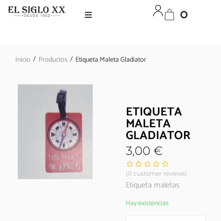
0
/
/
Inicio
Productos
Etiqueta Maleta Gladiator
ETIQUETA
MALETA
GLADIATOR
3,00
€
(
0
customer reviews)
Etiqueta maletas
Hay existencias