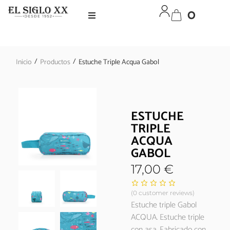
0
/
/
Inicio
Productos
Estuche Triple Acqua Gabol
ESTUCHE
TRIPLE
ACQUA
GABOL
17,00
€
(
0
customer reviews)
Estuche triple Gabol
ACQUA. Estuche triple
con asa. Fabricado con