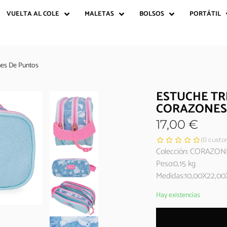
VUELTA AL COLE
MALETAS
BOLSOS
PORTÁTIL
es De Puntos
ESTUCHE T
CORAZONES
17,00
€
(
0
custom
Colección: CORAZON
Peso:0,15 kg
Medidas:10,00X22,00
Hay existencias