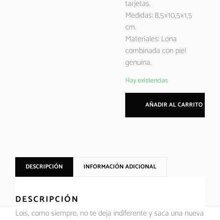
tarjetas.
Medidas: 8,5×10,5×1,5
cm.
Materiales: Lona
combinada con piel
genuina.
Hay existencias
AÑADIR AL CARRITO
DESCRIPCIÓN
INFORMACIÓN ADICIONAL
DESCRIPCIÓN
Lois, como siempre, no te deja indiferente y saca una nueva