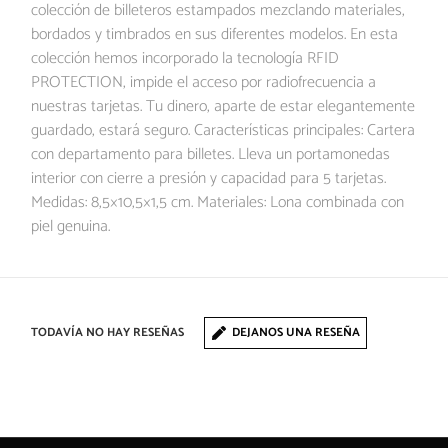
colección de billeteros estampados mezclando materiales,
bordados y timbrados en sus diferentes modelos. En esta
colección hemos incorporado la tecnología RFID
PROTECTION, impide el acceso por radiofrecuencia a
nuestras tarjetas. Tu dinero, aparte de estar elegantemente
guardado, estará seguro. Características principales: Cartera
con departamento para billetes. Lleva un portamonedas
interior con cierre a presión y capacidad para 5 tarjetas.
Medidas: 8,5×10,5×1,5 cm. Materiales: Lona combinada con
piel genuina.
TODAVÍA NO HAY RESEÑAS
DEJANOS UNA RESEÑA