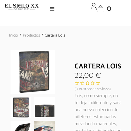
0
/
/
Inicio
Productos
Cartera Lois
CARTERA LOIS
22,00
€
(
0
customer reviews)
Lois, como siempre, no
te deja indiferente y saca
una nueva colección de
billeteros estampados
mezclando materiales,
bordados y timbrados en