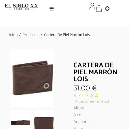
0
/
/
Inicio
Productos
Cartera De Piel Marrón Lois
CARTERA DE
PIEL MARRÓN
LOIS
31,00
€
(
0
customer reviews)
Altura
8 cm.
Anchura
11 cm.