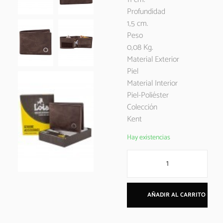
Profundidad
1,5 cm.
Peso
0,08 Kg.
Material Exterior
Piel
Material Interior
Piel-Poliéster
Colección
Kent
Hay existencias
AÑADIR AL CARRITO